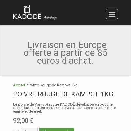
Accessoires et coffrets
Poivre vert
Poivre noir
Poivre rouge
Poivre blanc
Poivre Long
Sucre
Sel
MON PANIER (ARTICLE:
0 - €0.00
)
MON COMPTE
Livraison en Europe
EN
offerte à partir de 85
FR
euros d'achat.
Accueil
/
Poivre Rouge de Kampot 1kg
POIVRE ROUGE DE KAMPOT 1KG
Le poivre de Kampot rouge KADODĒ développe en bouche
des arômes fruités puissants, avec des notes de caramel, de
vanille et de miel.
92,00 €