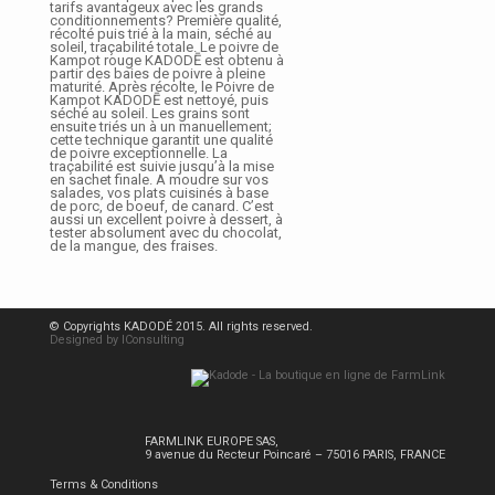
tarifs avantageux avec les grands
conditionnements? Première qualité,
récolté puis trié à la main, séché au
soleil, traçabilité totale. Le poivre de
Kampot rouge KADODĒ est obtenu à
partir des baies de poivre à pleine
maturité. Après récolte, le Poivre de
Kampot KADODĒ est nettoyé, puis
séché au soleil. Les grains sont
ensuite triés un à un manuellement;
cette technique garantit une qualité
de poivre exceptionnelle. La
traçabilité est suivie jusqu’à la mise
en sachet finale. A moudre sur vos
salades, vos plats cuisinés à base
de porc, de boeuf, de canard. C’est
aussi un excellent poivre à dessert, à
tester absolument avec du chocolat,
de la mangue, des fraises.
© Copyrights KADODÉ 2015. All rights reserved.
Designed by IConsulting
FARMLINK EUROPE SAS,
9 avenue du Recteur Poincaré – 75016 PARIS, FRANCE
Terms & Conditions