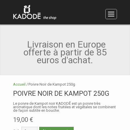
Accessoires et coffrets
Poivre vert
Poivre noir
Poivre rouge
Poivre blanc
Poivre Long
Sucre
Sel
MON PANIER (ARTICLE:
0 - €0.00
)
MON COMPTE
Livraison en Europe
EN
offerte à partir de 85
FR
euros d'achat.
Accueil
/
Poivre Noir de Kampot 250g
POIVRE NOIR DE KAMPOT 250G
Le poivre de Kampot noir KADODĒ est un poivre très
aromatique dont les notes fruitées et végétales se combinent
de façon subtile en bouche.
19,00 €