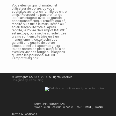
Vous êtes un grand amateur et
utilisateur de poivre, ou vous
souhaitez acheter en famille ou entre
amis? Pourquoi ne pas profiter de
tarifs avantageux avec les grands
conditionnements? Première qualité,
récolté puis trié à la main, séché au
soleil, traçabilité totale. Après
récolte, le Poivre de Kampot KADODĒ
est nettoyé, puis séché au soleil. Les
grains sont ensuite triés un à un
manuellement; cette technique
garantit une qualité de poivre
exceptionnelle. Il accompagnera
toutes sortes de plats, aussi à l’aise
avec les viandes rouge ou blanches
qu’avec les poissons. KADODĒ
Kampot 250g noir
© Copyrights KADODÉ 2015. All rights reserved.
Designed by IConsulting
FARMLINK EUROPE SAS,
9 avenue du Recteur Poincaré – 75016 PARIS, FRANCE
Terms & Conditions