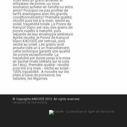
Vous êtes un grand amateur et
utilisateur de poivre, ou vous
souhaitez acheter en famille ou entre
amis? Pourquoi ne pas profiter de
tarifs avantageux avec les grands
conditionnements? Première qualité,
récolté puis trié à la main, séché au
soleil, traçabilité totale. Le Poivre de
Kampot blanc est issu des grains de
poivre cueillis à maturité, puis
séparés de leur enveloppe extérieure.
Après récolte, le Poivre de Kampot
blanc KADODĒ est nettoyé, puis
séché au soleil. Les grains sont
ensuite triés un à un manuellement;
cette technique garantit une qualité
de poivre exceptionnelle. La
traçabilité est suivie jusqu’à la mise
en sachet finale (détails sur le coté
de l’étui). Première qualité - récolté
puis trié à la main - séché au soleil -
100% traçabilité.. A moudre sur les
plats à base de poissons, les
salades, les légumes.
© Copyrights KADODÉ 2015. All rights reserved.
Designed by IConsulting