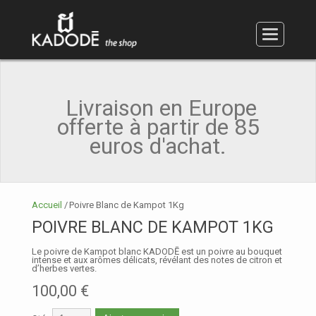
Accessoires et coffrets
Poivre vert
Poivre noir
Poivre rouge
Poivre blanc
Poivre Long
Sucre
Sel
MON PANIER (ARTICLE:
0 - €0.00
)
MON COMPTE
Livraison en Europe
EN
offerte à partir de 85
FR
euros d'achat.
Accueil
/
Poivre Blanc de Kampot 1Kg
POIVRE BLANC DE KAMPOT 1KG
Le poivre de Kampot blanc KADODĒ est un poivre au bouquet
intense et aux arômes délicats, révélant des notes de citron et
d’herbes vertes.
100,00 €