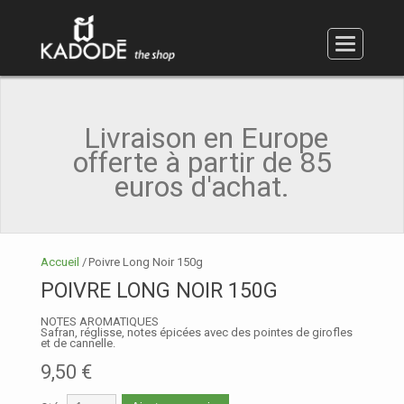
Accessoires et coffrets
Poivre vert
Poivre noir
Poivre rouge
Poivre blanc
Poivre Long
Sucre
Sel
MON PANIER (ARTICLE:
0 - €0.00
)
MON COMPTE
Livraison en Europe
EN
offerte à partir de 85
FR
euros d'achat.
Accueil
/
Poivre Long Noir 150g
POIVRE LONG NOIR 150G
NOTES AROMATIQUES
Safran, réglisse, notes épicées avec des pointes de girofles
et de cannelle.
9,50 €