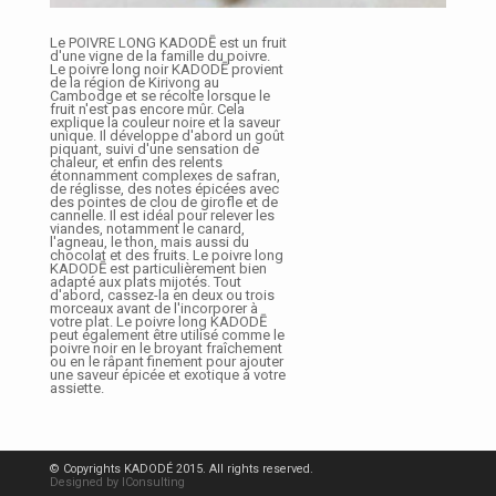
Le POIVRE LONG KADODĒ est un fruit
d'une vigne de la famille du poivre.
Le poivre long noir KADODĒ provient
de la région de Kirivong au
Cambodge et se récolte lorsque le
fruit n'est pas encore mûr. Cela
explique la couleur noire et la saveur
unique. Il développe d'abord un goût
piquant, suivi d'une sensation de
chaleur, et enfin des relents
étonnamment complexes de safran,
de réglisse, des notes épicées avec
des pointes de clou de girofle et de
cannelle. Il est idéal pour relever les
viandes, notamment le canard,
l'agneau, le thon, mais aussi du
chocolat et des fruits. Le poivre long
KADODĒ est particulièrement bien
adapté aux plats mijotés. Tout
d'abord, cassez-la en deux ou trois
morceaux avant de l'incorporer à
votre plat. Le poivre long KADODĒ
peut également être utilisé comme le
poivre noir en le broyant fraîchement
ou en le râpant finement pour ajouter
une saveur épicée et exotique à votre
assiette.
© Copyrights KADODÉ 2015. All rights reserved.
Designed by IConsulting