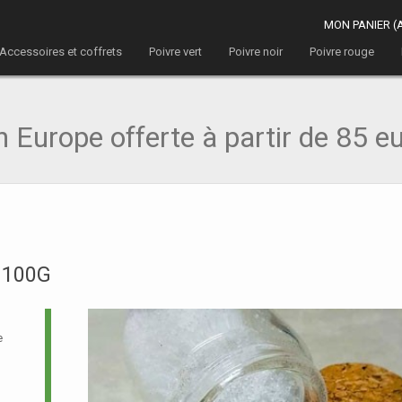
MON PANIER (
Accessoires et coffrets
Poivre vert
Poivre noir
Poivre rouge
 Europe offerte à partir de 85 e
 100G
e