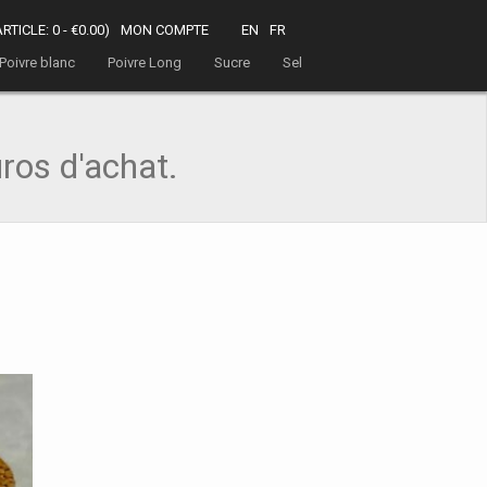
ARTICLE:
0 - €0.00
)
MON COMPTE
EN
FR
Poivre blanc
Poivre Long
Sucre
Sel
uros d'achat.